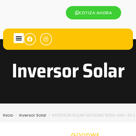
COTIZA AHORA
Inversor Solar
Inicio
>
Inversor Solar
>
INVERSOR SOLAR GOODWE 5000-DNS-30 2 
GOODWE
,