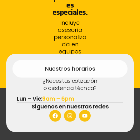
es
especiales.
Incluye
asesoría
personaliza
da en
equipos
fotovoltaico
s.
Nuestros horarios
¿Necesitas cotización
o asistencia técnica?
Lun – Vie:
9am – 6pm
Síguenos en nuestras redes