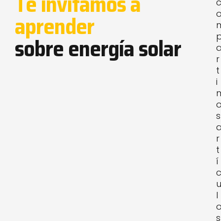
Te invitamos a
aprender
sobre energía solar
r
t
i
s
r
t
í
l
s