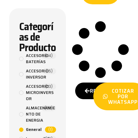
Categorí
as de
Producto
ACCESORIO
(34)
BATERÍAS
ACCESORIO
(15)
INVERSOR
ACCESORIO
(23)
REGRESAR
COTIZAR
MICROINVERS
POR
OR
WHATSAPP
ALMACENAMIE
(66)
NTO DE
ENERGIA
General
(1)