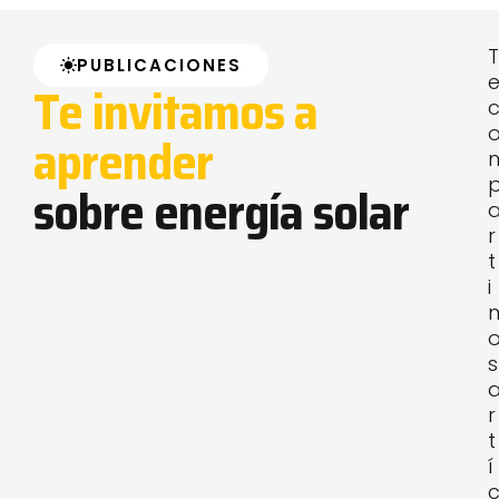
T
PUBLICACIONES
Te invitamos a
aprender
sobre energía solar
r
t
i
s
r
t
í