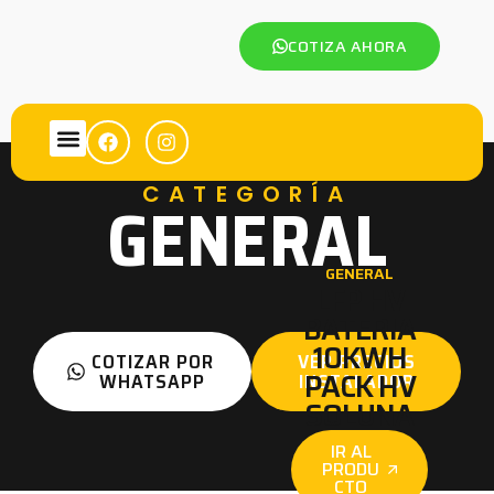
COTIZA AHORA
CATEGORÍA
GENERAL
GENERAL
LFP HV
BATERIA
10KWH
COTIZAR POR
VER PRECIOS
PACK HV
WHATSAPP
INSTALADOR
SOLUNA
IR AL
PRODU
CTO