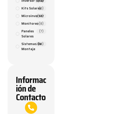
Inversor Solar
(73)
Kits Solares
(0)
Microinversor
(23)
Monitoreo
(8)
Paneles
(7)
Solares
Sistemas De
(10)
Montaje
Informac
ión de
Contacto