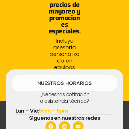
precios de
mayoreo y
promocion
es
especiales.
Incluye
asesoría
personaliza
da en
equipos
fotovoltaico
s.
NUESTROS HORARIOS
¿Necesitas cotización
o asistencia técnica?
Lun – Vie:
9am – 6pm
Síguenos en nuestras redes