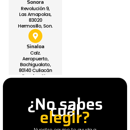
Sonora
Revolución 9,
Las Amapolas,
83020
Hermosillo, Son.
Sinaloa
Calz.
Aeropuerto,
Bachigualato,
80140 Culiacán
Rosales, Sin.
¿No sabes
cuál
elegir?
Nuestro equipo te ayuda a