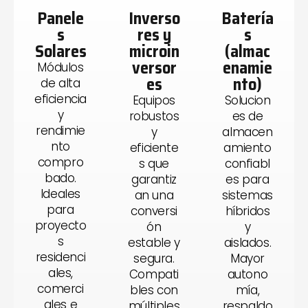
Panele
Inverso
Batería
s
res y
s
Solares
microin
(almac
versor
enamie
Módulos
es
nto)
de alta
eficiencia
Equipos
Solucion
y
robustos
es de
rendimie
y
almacen
nto
eficiente
amiento
compro
s que
confiabl
bado.
garantiz
es para
Ideales
an una
sistemas
para
conversi
híbridos
proyecto
ón
y
s
estable y
aislados.
residenci
segura.
Mayor
ales,
Compati
autono
comerci
bles con
mía,
ales e
múltiples
respaldo