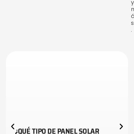
y
s
.
¿QUÉ TIPO DE PANEL SOLAR