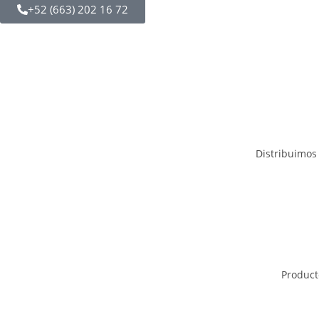
+52 (663) 202 16 72
Distribuimos 
Producto