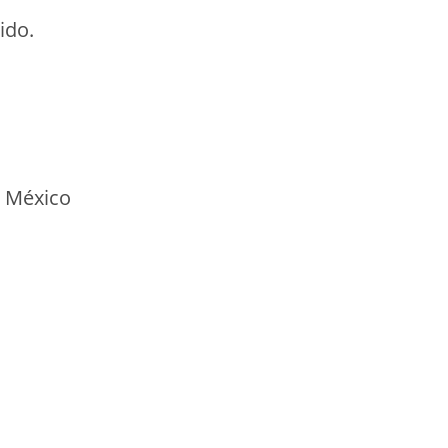
ido.
n México