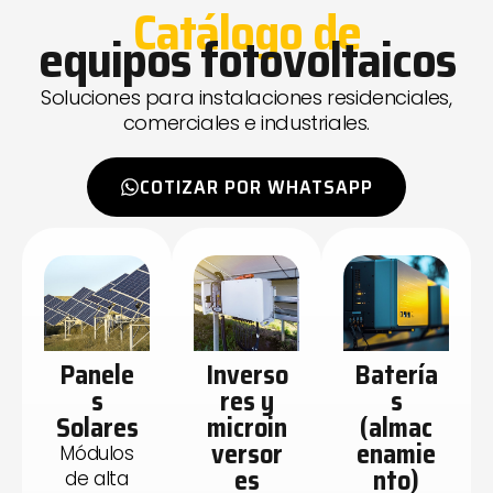
Catálogo de
equipos fotovoltaicos
Soluciones para instalaciones residenciales,
comerciales e industriales.
COTIZAR POR WHATSAPP
Panele
Inverso
Batería
s
res y
s
Solares
microin
(almac
versor
enamie
Módulos
es
nto)
de alta