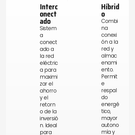
Interc
Híbrid
onect
o
ado
Combi
na
Sistem
conexi
a
ón a la
conect
red y
ado a
almac
la red
enami
eléctric
ento.
a para
Permit
maximi
e
zar el
respal
ahorro
do
y el
energé
retorn
tico,
o de la
mayor
inversió
autono
n. Ideal
mía y
para