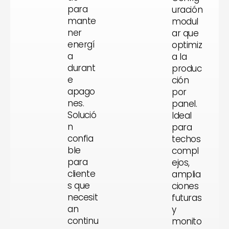
para
uración
mante
modul
ner
ar que
energí
optimiz
a
a la
durant
produc
e
ción
apago
por
nes.
panel.
Solució
Ideal
n
para
confia
techos
ble
compl
para
ejos,
cliente
amplia
s que
ciones
necesit
futuras
an
y
continu
monito