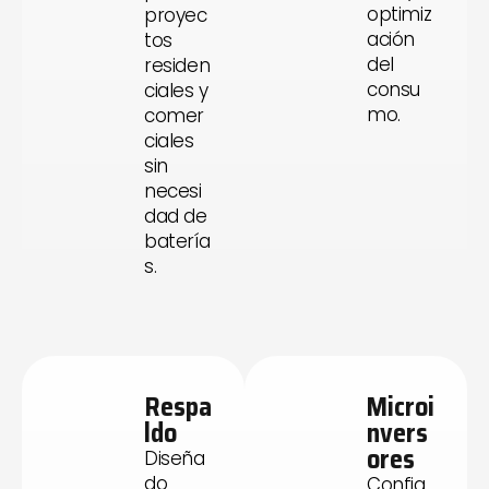
optimiz
proyec
ación
tos
del
residen
consu
ciales y
mo.
comer
ciales
sin
necesi
dad de
batería
s.
Respa
Microi
ldo
nvers
ores
Diseña
do
Config