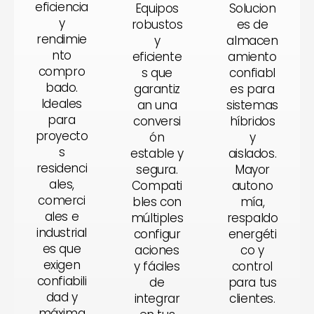
eficiencia
Equipos
Solucion
y
robustos
es de
rendimie
y
almacen
nto
eficiente
amiento
compro
s que
confiabl
bado.
garantiz
es para
Ideales
an una
sistemas
para
conversi
híbridos
proyecto
ón
y
s
estable y
aislados.
residenci
segura.
Mayor
ales,
Compati
autono
comerci
bles con
mía,
ales e
múltiples
respaldo
industrial
configur
energéti
es que
aciones
co y
exigen
y fáciles
control
confiabili
de
para tus
dad y
integrar
clientes.
máxima