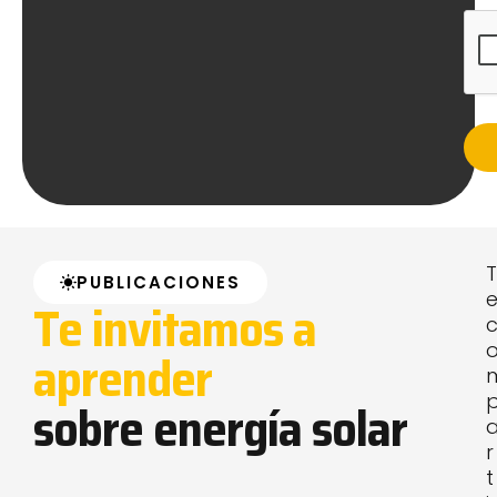
T
PUBLICACIONES
Te invitamos a
aprender
sobre energía solar
r
t