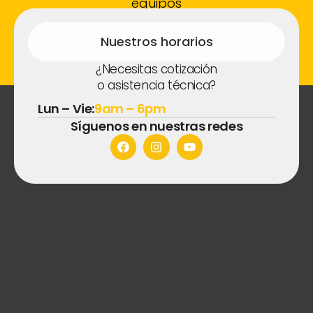
equipos
fotovoltaico
s.
Nuestros horarios
¿Necesitas cotización
o asistencia técnica?
Lun – Vie:
9am – 6pm
Síguenos en nuestras redes