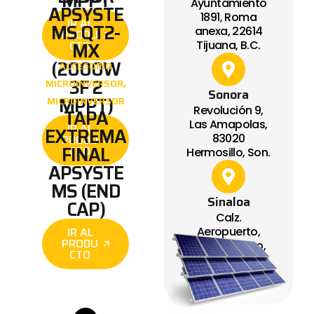
MPPT
Ayuntamiento
APSYSTE
1891, Roma
IR AL
MS QT2-
anexa, 22614
PRODU
MX
CTO
Tijuana, B.C.
(2000W
ACCESORIO
3F 2
,
MICROINVERSOR
Sonora
MPPT)
MICROINVERSOR
Revolución 9,
TAPA
Las Amapolas,
IR AL
EXTREMA
83020
PRODU
FINAL
CTO
Hermosillo, Son.
APSYSTE
MS (END
Sinaloa
CAP)
Calz.
IR AL
Aeropuerto,
PRODU
Bachigualato,
CTO
80140 Culiacán
Rosales, Sin.