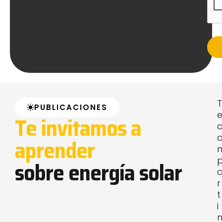
T
PUBLICACIONES
Te invitamos a
aprender
sobre energía solar
r
t
i