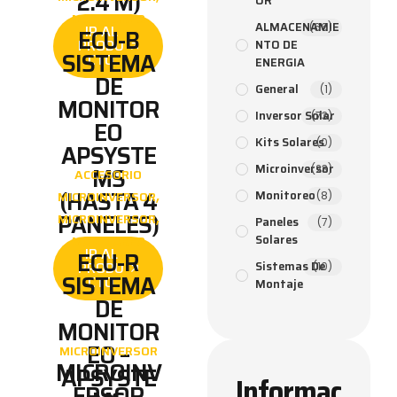
2.4 M)
OR
MONITOREO
ALMACENAMIE
(66)
IR AL
ECU-B
PRODU
NTO DE
SISTEMA
CTO
ENERGIA
DE
General
(1)
MONITOR
Inversor Solar
(73)
EO
Kits Solares
(0)
APSYSTE
Microinversor
MS
(23)
ACCESORIO
(HASTA 4
,
Monitoreo
MICROINVERSOR
(8)
PANELES)
,
MICROINVERSOR
Paneles
(7)
Solares
MONITOREO
IR AL
ECU-R
PRODU
Sistemas De
(10)
SISTEMA
CTO
Montaje
DE
MONITOR
EO –
MICROINVERSOR
MICROINV
APSYSTE
Informac
ERSOR