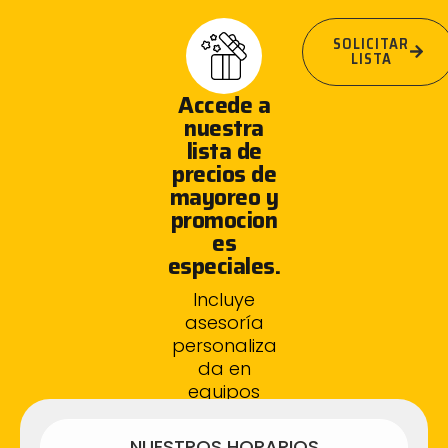
SOLICITAR
LISTA
Accede a
nuestra
lista de
precios de
mayoreo y
promocion
es
especiales.
Incluye
asesoría
personaliza
da en
equipos
fotovoltaico
s.
NUESTROS HORARIOS