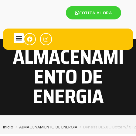
COTIZA AHORA
ALMACENAMI
ENTO DE
ENERGIA
Inicio
>
ALMACENAMIENTO DE ENERGIA
>
Dyness DL5.0C Battery/ 51.