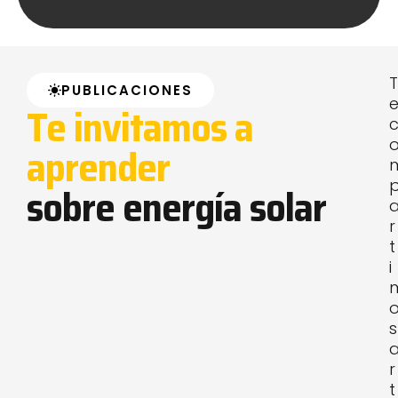
T
PUBLICACIONES
Te invitamos a
aprender
sobre energía solar
r
t
i
s
r
t