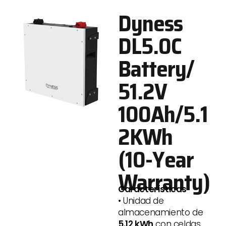
Dyness
DL5.0C
Battery/
51.2V
100Ah/5.1
2KWh
(10-Year
Warranty)
Características
• Unidad de
almacenamiento de
5.12 kWh
con celdas