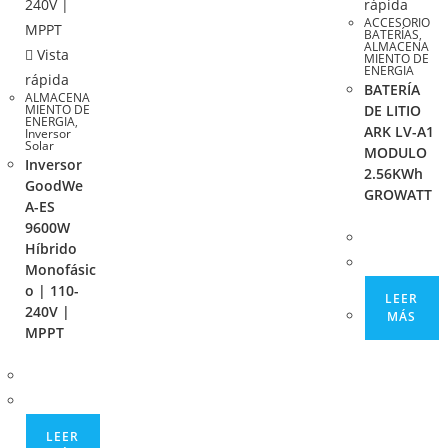
rápida
ACCESORIO
BATERÍAS
,
ALMACENA
Vista
MIENTO DE
ENERGIA
rápida
BATERÍA
ALMACENA
MIENTO DE
DE LITIO
ENERGIA
,
ARK LV-A1
Inversor
Solar
MODULO
Inversor
2.56KWh
GoodWe
GROWATT
A-ES
9600W
Híbrido
Monofásic
o | 110-
LEER
240V |
MÁS
MPPT
LEER