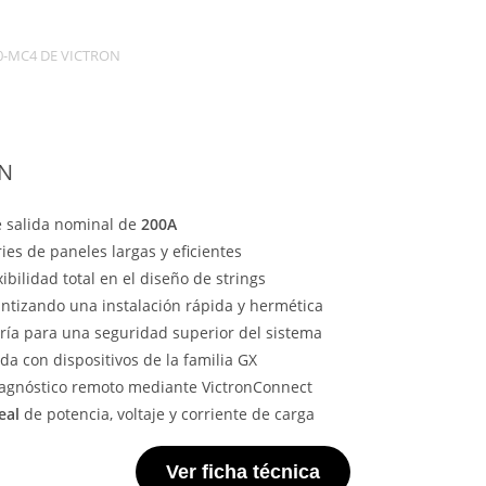
0-MC4 DE VICTRON
ON
de salida nominal de
200A
ies de paneles largas y eficientes
ibilidad total en el diseño de strings
antizando una instalación rápida y hermética
ería para una seguridad superior del sistema
 con dispositivos de la familia GX
iagnóstico remoto mediante VictronConnect
eal
de potencia, voltaje y corriente de carga
Ver ficha técnica