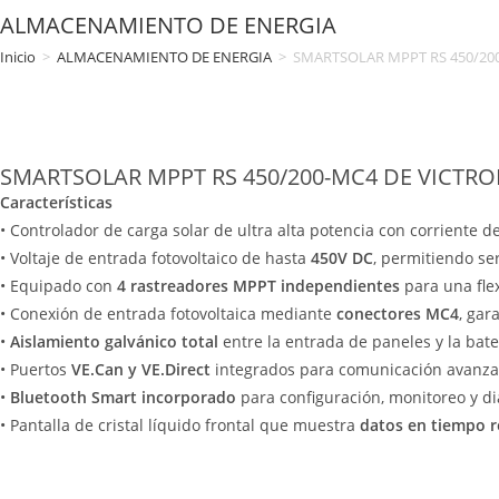
ALMACENAMIENTO DE ENERGIA
Inicio
>
ALMACENAMIENTO DE ENERGIA
>
SMARTSOLAR MPPT RS 450/20
SMARTSOLAR MPPT RS 450/200-MC4 DE VICTR
Características
• Controlador de carga solar de ultra alta potencia con corriente 
• Voltaje de entrada fotovoltaico de hasta
450V DC
, permitiendo ser
• Equipado con
4 rastreadores MPPT independientes
para una flex
• Conexión de entrada fotovoltaica mediante
conectores MC4
, gar
•
Aislamiento galvánico total
entre la entrada de paneles y la bat
• Puertos
VE.Can y VE.Direct
integrados para comunicación avanzada
•
Bluetooth Smart incorporado
para configuración, monitoreo y d
• Pantalla de cristal líquido frontal que muestra
datos en tiempo r