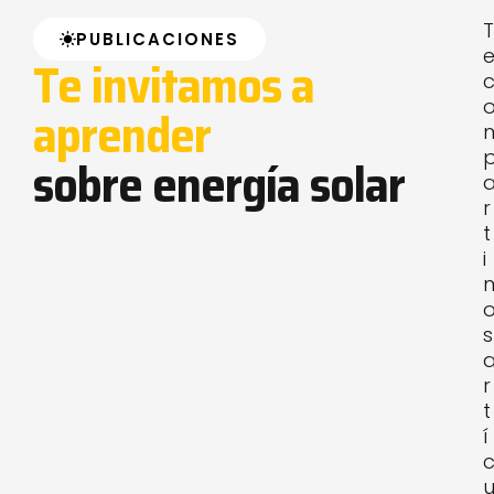
T
PUBLICACIONES
Te invitamos a
aprender
sobre energía solar
r
t
i
s
r
t
í