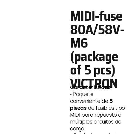
MIDI-fuse
80A/58V-
M6
(package
of 5 pcs)
VICTRON
Características
• Paquete
conveniente de
5
piezas
de fusibles tipo
MIDI para repuesto o
múltiples circuitos de
carga