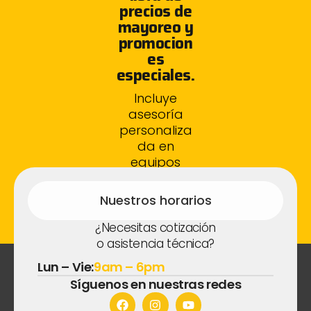
precios de
mayoreo y
promocion
es
especiales.
Incluye
asesoría
personaliza
da en
equipos
fotovoltaico
s.
Nuestros horarios
¿Necesitas cotización
o asistencia técnica?
Lun – Vie:
9am – 6pm
Síguenos en nuestras redes