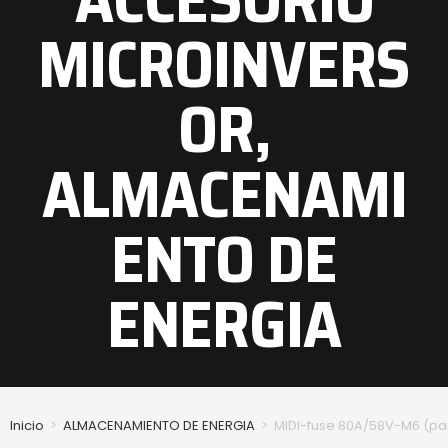
MICROINVERS
OR
,
ALMACENAMI
ENTO DE
ENERGIA
Inicio
>
ALMACENAMIENTO DE ENERGIA
>
MIDI-fuse 80A/58V-M6 (pa