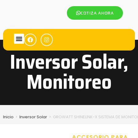
COTIZA AHORA
Inversor Solar
,
Monitoreo
Inicio
>
Inversor Solar
>
GROWATT SHINELINK-X SISTEMA DE MONIT
ACCESORIO PARA