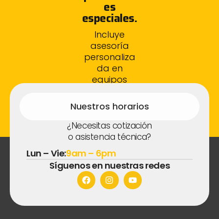
es
especiales.
Incluye
asesoría
personaliza
da en
equipos
fotovoltaico
s.
Nuestros horarios
¿Necesitas cotización
o asistencia técnica?
Lun – Vie:
9am – 6pm
Síguenos en nuestras redes