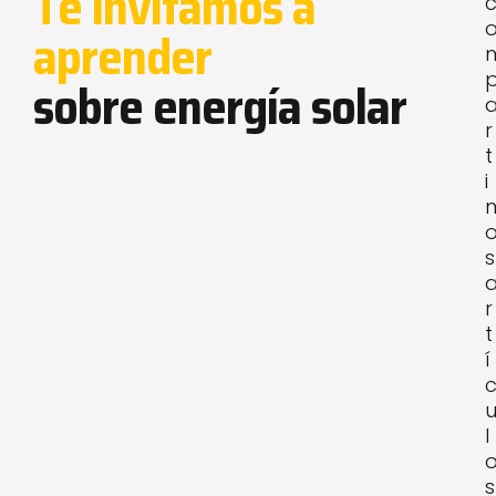
Te invitamos a
aprender
sobre energía solar
r
t
i
s
r
t
í
l
s