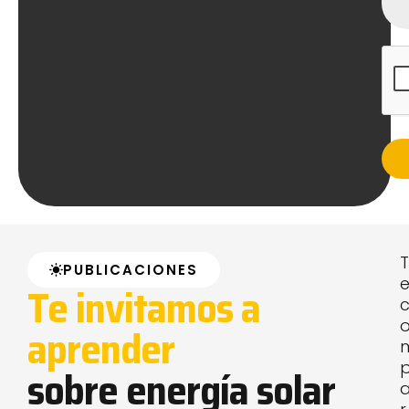
T
PUBLICACIONES
Te invitamos a
aprender
sobre energía solar