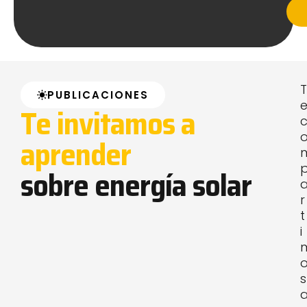
T
PUBLICACIONES
Te invitamos a
aprender
sobre energía solar
r
t
i
s