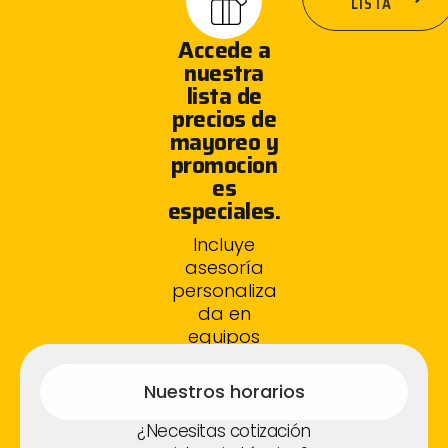
LISTA
Accede a
nuestra
lista de
precios de
mayoreo y
promocion
es
especiales.
Incluye
asesoría
personaliza
da en
equipos
fotovoltaico
s.
Nuestros horarios
¿Necesitas cotización