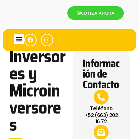
COTIZA AHORA
Inversor
Informac
es y
ión de
Contacto
Microin
versore
Teléfono
s
+52 (663) 202
16 72